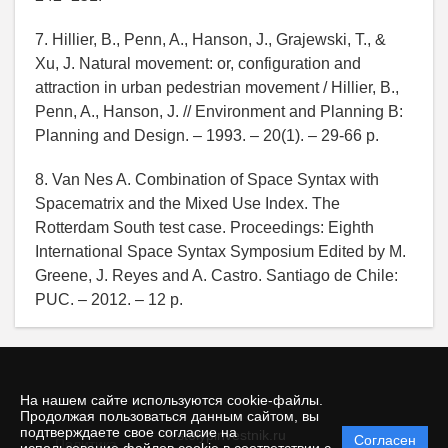
7. Hillier, B., Penn, A., Hanson, J., Grajewski, T., &
Xu, J. Natural movement: or, configuration and
attraction in urban pedestrian movement / Hillier, B.,
Penn, A., Hanson, J. // Environment and Planning B:
Planning and Design. – 1993. – 20(1). – 29-66 p.
8. Van Nes A. Combination of Space Syntax with
Spacematrix and the Mixed Use Index. The
Rotterdam South test case. Proceedings: Eighth
International Space Syntax Symposium Edited by M.
Greene, J. Reyes and A. Castro. Santiago de Chile:
PUC. – 2012. – 12 p.
На нашем сайте используются cookie-файлы.
Продолжая пользоваться данным сайтом, вы
подтверждаете свое согласие на
© stolypinvestnik.ru
Согласен
Политика