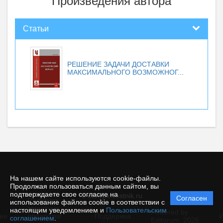
Произведения автора
Статьи
РЕШЕНИЕ ЗАДАЧИ ДОСТАВКИ
МАКСИМАЛЬНОГО ВОЗМОЖНОГ...
На нашем сайте используются cookie-файлы.
Продолжая пользоваться данным сайтом, вы
подтверждаете свое согласие на
© stolypinvestnik.ru
Согласен
Политика
использование файлов cookie в соответствии с
защиты и
настоящим уведомлением и
Пользовательским
Powered by
ие
обработки
Поддержка
И
соглашением
.
Editorum,
2026