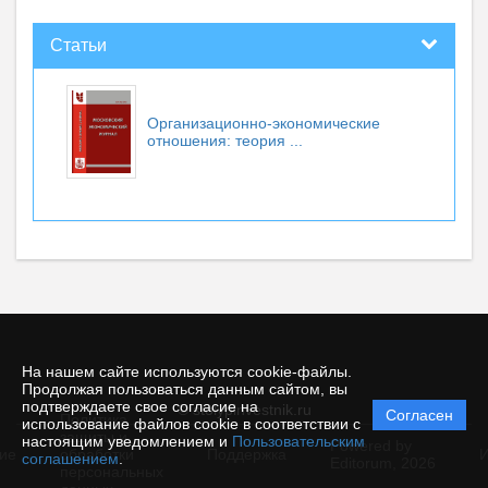
Статьи
Организационно-экономические
отношения: теория ...
На нашем сайте используются cookie-файлы.
Продолжая пользоваться данным сайтом, вы
подтверждаете свое согласие на
© stolypinvestnik.ru
Согласен
Политика
использование файлов cookie в соответствии с
защиты и
настоящим уведомлением и
Пользовательским
Powered by
ие
обработки
Поддержка
И
соглашением
.
Editorum,
2026
персональных