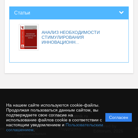
Статьи
АНАЛИЗ НЕОБХОДИМОСТИ
СТИМУЛИРОВАНИЯ
ИННОВАЦИОНН...
На нашем сайте используются cookie-файлы.
Продолжая пользоваться данным сайтом, вы
подтверждаете свое согласие на
© stolypinvestnik.ru
Согласен
Политика
использование файлов cookie в соответствии с
защиты и
настоящим уведомлением и
Пользовательским
Powered by
ие
обработки
Поддержка
И
соглашением
.
Editorum,
2026
персональных