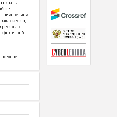
ты охраны
аботе
 с применением
 заключению,
 региона к
эффективной
погенное