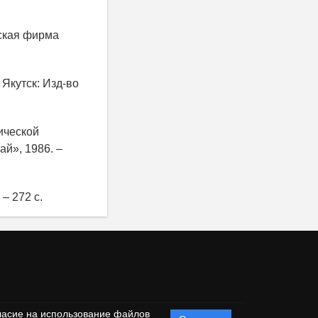
ьская фирма
Якутск: Изд-во
гической
ай», 1986. –
– 272 с.
ласие на использование файлов