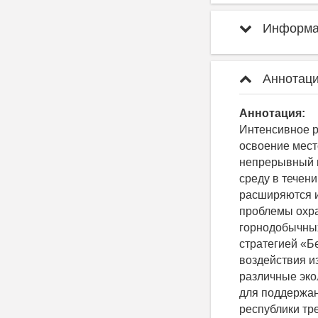
Информац
Аннотаци
Аннотация:
Интенсивное 
освоение мест
непрерывный 
среду в течен
расширяются и
проблемы охр
горнодобычных
стратегией «Б
воздействия и
различные эко
для поддержан
республики тр