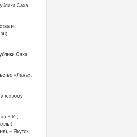
публики Саха
ства и
эн)
ублики Саха
льство «Лань»,
инансовому
на В.И.,
аллы)
я). – Якутск,