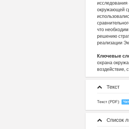
исследования 
окружающей ср
использовалис
сравнительног
что необходим
решению страт
реализации Эк
Ключевые сл
охрана окружа
воздействие, 
Текст
Текст (PDF):
Чит
Список л