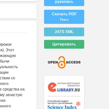
рукопись
Скачать PDF
Текст
JATS XML
Цитировать
ирокое
я). Этот
ружающую
обычи
уальность
кации
ствии со
нного
е средства на
ому зачастую
нах
анного