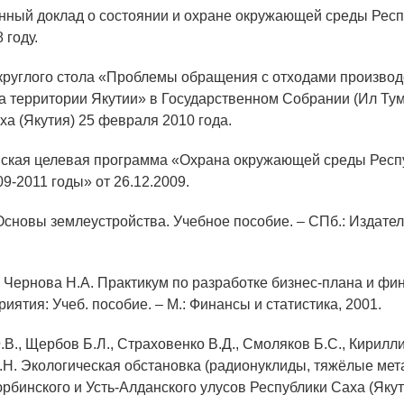
енный доклад о состоянии и охране окружающей среды Рес
 году.
круглого стола «Проблемы обращения с отходами производ
а территории Якутии» в Государственном Собрании (Ил Тум
ха (Якутия) 25 февраля 2010 года.
нская целевая программа «Охрана окружающей среды Респ
09-2011 годы» от 26.12.2009.
 Основы землеустройства. Учебное пособие. – СПб.: Издате
., Чернова Н.А. Практикум по разработке бизнес-плана и ф
иятия: Учеб. пособие. – М.: Финансы и статистика, 2001.
.В., Щербов Б.Л., Страховенко В.Д., Смоляков Б.С., Кирилли
Н. Экологическая обстановка (радионуклиды, тяжёлые мет
бинского и Усть-Алданского улусов Республики Саха (Якути