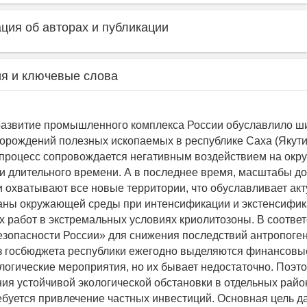
ия об авторах и публикации
я и ключевые слова
развитие промышленного комплекса России обуславлило ш
орождений полезных ископаемых в республике Саха (Якути
процесс сопровождается негативным воздействием на ок
ии длительного времени. А в последнее время, масштабы д
 охватывают все новые территории, что обуславливает акт
аны окружающей среды при интенсификации и экстенсифи
 работ в экстремальных условиях криолитозоны. В соответ
езопасности России» для снижения последствий антропоге
з госбюджета республики ежегодно выделяются финансовы
логические мероприятия, но их бывает недостаточно. Поэт
ия устойчивой экологической обстановки в отдельных райо
ебуется привлечение частных инвестиций. Основная цель д