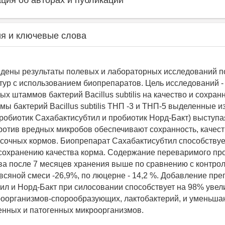
ия об авторах и публикации
я и ключевые слова
едены результаты полевых и лабораторных исследований п
тур с использованием биопрепаратов. Цель исследований -
х штаммов бактерий Bacillus subtilis на качество и сохран
ы бактерий Bacillus subtilis ТНП -3 и ТНП-5 выделенные и
пробиотик Сахабактисубтил и пробиотик Норд-Бакт) выступая
ротив вредных микробов обеспечивают сохранность, качест
 сочных кормов. Биопрепарат Сахабактисубтил способствуе
охранению качества корма. Содержание переваримого прот
ва после 7 месяцев хранения выше по сравнению с контрол
овсяной смеси -26,9%, по люцерне - 14,2 %. Добавление пр
ил и Норд-Бакт при силосовании способствует на 98% уве
оорганизмов-спорообразующих, лактобактерий, и уменьша
енных и патогенных микроорганизмов.