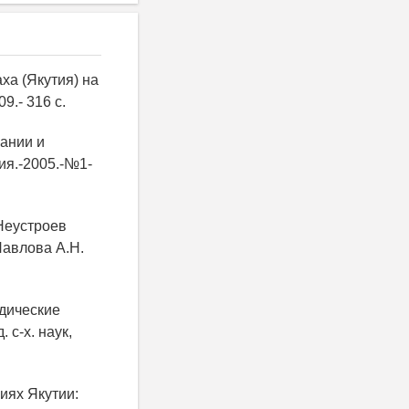
ха (Якутия) на
09.- 316 с.
ании и
ия.-2005.-№1-
 Неустроев
Павлова А.Н.
одические
 с-х. наук,
иях Якутии: