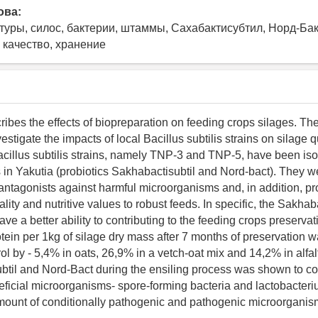
ова:
туры, силос, бактерии, штаммы, Сахабактисубтил, Норд-Бак
 качество, хранение
ribes the effects of biopreparation on feeding crops silages. The
estigate the impacts of local Bacillus subtilis strains on silage q
acillus subtilis strains, namely TNP-3 and TNP-5, have been iso
s in Yakutia (probiotics Sakhabactisubtil and Nord-bact). They 
f antagonists against harmful microorganisms and, in addition, p
lity and nutritive values to robust feeds. In specific, the Sakhaba
e a better ability to contributing to the feeding crops preserva
otein per 1kg of silage dry mass after 7 months of preservation 
rol by - 5,4% in oats, 26,9% in a vetch-oat mix and 14,2% in alfal
btil and Nord-Bact during the ensiling process was shown to co
eficial microorganisms- spore-forming bacteria and lactobacter
mount of conditionally pathogenic and pathogenic microorganis