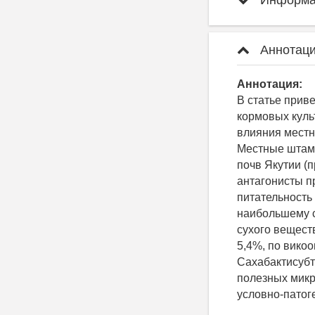
Информац
Аннотаци
Аннотация:
В статье прив
кормовых куль
влияния местны
Местные штамм
почв Якутии (
антагонисты п
питательность
наибольшему с
сухого вещест
5,4%, по вико
Сахабактисубт
полезных микр
условно-патог