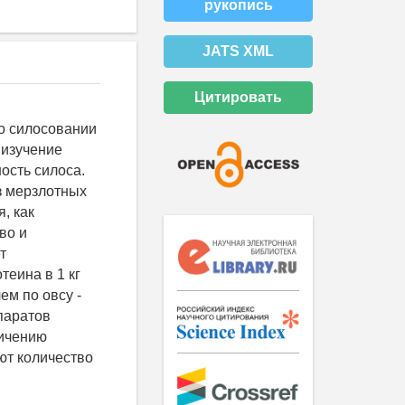
рукопись
JATS XML
Цитировать
о силосовании
 изучение
ность силоса.
з мерзлотных
, как
во и
т
еина в 1 кг
ем по овсу -
епаратов
личению
ют количество