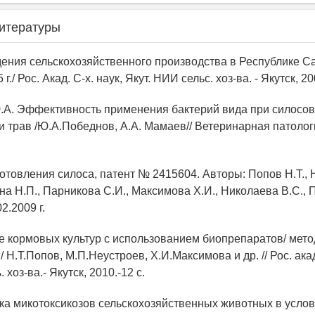
итературы
дения сельскохозяйственного производства в Республике Са
г./ Рос. Акад. С-х. наук, Якут. НИИ сельс. хоз-ва. - Якутск, 20
.А. Эффективность применения бактерий вида при силосов
 трав /Ю.А.Победнов, А.А. Мамаев// Ветеринарная патолог
готовления силоса, патент № 2415604. Авторы: Попов Н.Т.,
на Н.П., Парникова С.И., Максимова Х.И., Николаева В.С., 
2.2009 г.
е кормовых культур с использованием биопрепаратов/ мет
 Н.Т.Попов, М.П.Неустроев, Х.И.Максимова и др. // Рос. акад.
 хоз-ва.- Якутск, 2010.-12 с.
ка микотоксикозов сельскохозяйственных животных в услов