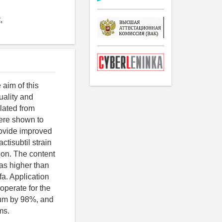
,
 aim of this
uality and
lated from
were shown to
rovide improved
ctisubtil strain
tion. The content
was higher than
fa. Application
operate for the
ium by 98%, and
ms.