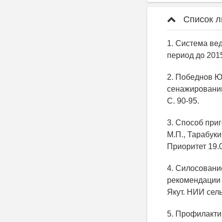
Список л
1. Система ве
период до 2015 
2. Победнов Ю
сенажировании
С. 90-95.
3. Способ при
М.П., Тарабуки
Приоритет 19.0
4. Силосовани
рекомендации /
Якут. НИИ сель.
5. Профилакти